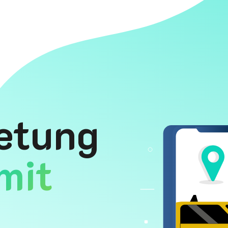
etung
mit